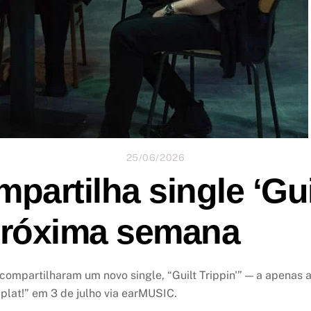
25/06/2026
artilha single ‘Guil
próxima semana
ompartilharam um novo single, “Guilt Trippin'” — a apenas 
lat!” em 3 de julho via earMUSIC.