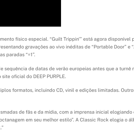
to físico especial. “Guilt Trippin'” está agora disponível p
resentando gravações ao vivo inéditas de “Portable Door” e 
s paradas “=1”.
equência de datas de verão europeias antes que a turnê mu
o site oficial do DEEP PURPLE.
plos formatos, incluindo CD, vinil e edições limitadas. Outro
iasmadas de fãs e da mídia, com a imprensa inicial elogiand
octanagem em seu melhor estilo”. A Classic Rock elogia o á
.”