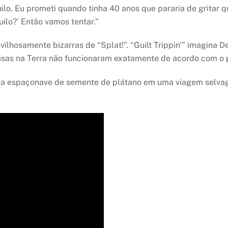
quilo. Eu prometi quando tinha 40 anos que pararia de grita
ilo?’ Então vamos tentar.”
avilhosamente bizarras de “Splat!”. “Guilt Trippin'” imagina
isas na Terra não funcionaram exatamente de acordo com o 
a espaçonave de semente de plátano em uma viagem selvag