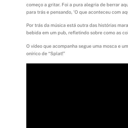
começo a gritar. Foi a pura alegria de berrar a
para trás e pensando, ‘O que aconteceu com aqu
Por trás da música está outra das histórias mar
bebida em um pub, refletindo sobre como as co
O vídeo que acompanha segue uma mosca e um
onírico de “Splat!”