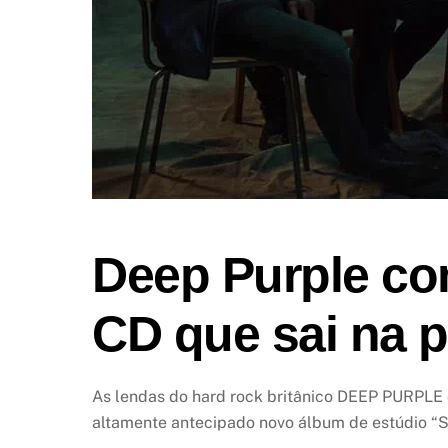
Deep Purple comp
CD que sai na 
As lendas do hard rock britânico DEEP PURPLE c
altamente antecipado novo álbum de estúdio “Sp