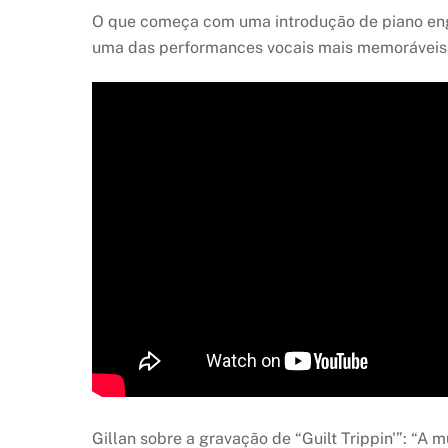
O que começa com uma introdução de piano eng
uma das performances vocais mais memoráveis d
Gillan sobre a gravação de “Guilt Trippin'”: “A