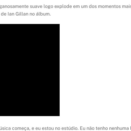
anosamente suave logo explode em um dos momentos mais imp
e Ian Gillan no álbum.
 música começa, e eu estou no estúdio. Eu não tenho nenhuma