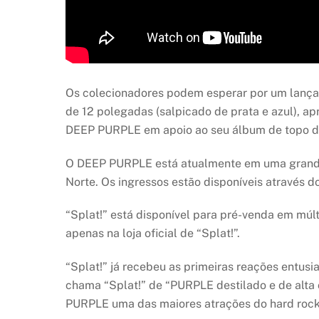
Os colecionadores podem esperar por um lançamen
de 12 polegadas (salpicado de prata e azul), ap
DEEP PURPLE em apoio ao seu álbum de topo da
O DEEP PURPLE está atualmente em uma grande s
Norte. Os ingressos estão disponíveis através d
“Splat!” está disponível para pré-venda em múlti
apenas na loja oficial de “Splat!”.
“Splat!” já recebeu as primeiras reações entus
chama “Splat!” de “PURPLE destilado e de alta 
PURPLE uma das maiores atrações do hard rock