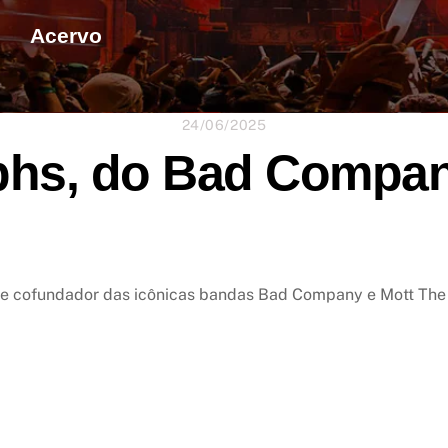
Acervo
24/06/2025
phs, do Bad Compan
or e cofundador das icônicas bandas Bad Company e Mott The 