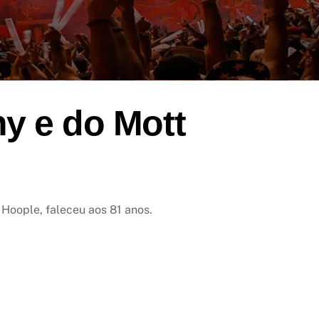
y e do Mott
Hoople, faleceu aos 81 anos.