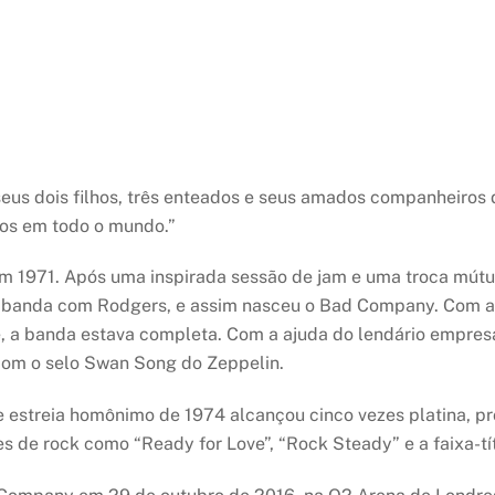
seus dois filhos, três enteados e seus amados companheiros
os em todo o mundo.”
m 1971. Após uma inspirada sessão de jam e uma troca mút
 banda com Rodgers, e assim nasceu o Bad Company. Com a a
ke, a banda estava completa. Com a ajuda do lendário empresá
com o selo Swan Song do Zeppelin.
e estreia homônimo de 1974 alcançou cinco vezes platina, p
tes de rock como “Ready for Love”, “Rock Steady” e a faixa-t