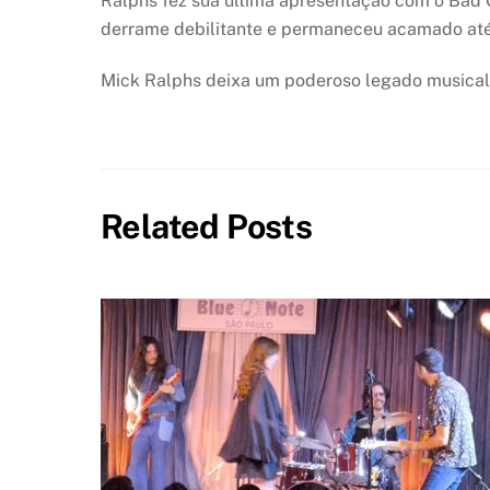
Ralphs fez sua última apresentação com o Bad 
derrame debilitante e permaneceu acamado até
Mick Ralphs deixa um poderoso legado musical 
Related Posts