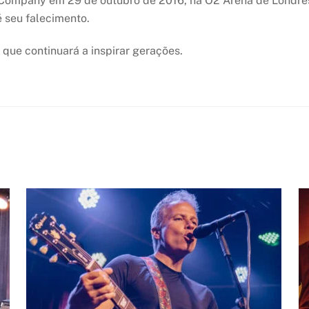
Company em 29 de outubro de 2016, na O2 Arena de Londres.
 seu falecimento.
que continuará a inspirar gerações.