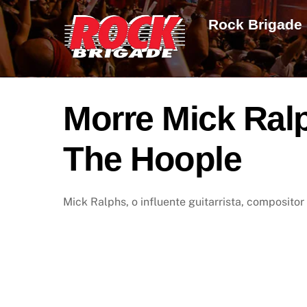
Skip
Rock Brigade
to
content
Morre Mick Ral
The Hoople
Mick Ralphs, o influente guitarrista, composit