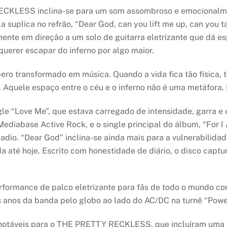
RECKLESS inclina-se para um som assombroso e emocionalme
suplica no refrão, “Dear God, can you lift me up, can you ta
mente em direção a um solo de guitarra eletrizante que dá e
uerer escapar do inferno por algo maior.
ero transformado em música. Quando a vida fica tão física, 
li. Aquele espaço entre o céu e o inferno não é uma metáfora.
gle “Love Me”, que estava carregado de intensidade, garra e 
diabase Active Rock, e o single principal do álbum, “For I
 “Dear God” inclina-se ainda mais para a vulnerabilidade
da até hoje. Escrito com honestidade de diário, o disco c
rmance de palco eletrizante para fãs de todo o mundo com
is anos da banda pelo globo ao lado do AC/DC na turnê “Powe
 notáveis para o THE PRETTY RECKLESS, que incluíram uma 