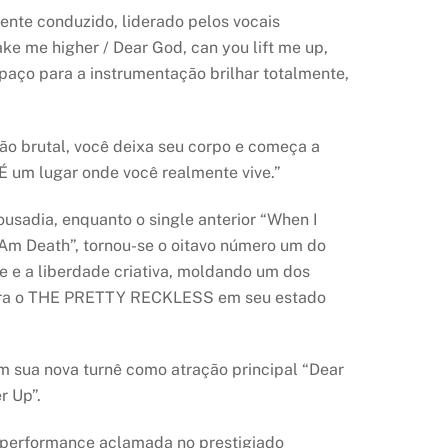
nte conduzido, liderado pelos vocais
ke me higher / Dear God, can you lift me up,
spaço para a instrumentação brilhar totalmente,
tão brutal, você deixa seu corpo e começa a
 É um lugar onde você realmente vive.”
ousadia, enquanto o single anterior “When I
 Am Death”, tornou-se o oitavo número um do
 e a liberdade criativa, moldando um dos
aptura o THE PRETTY RECKLESS em seu estado
 sua nova turnê como atração principal “Dear
r Up”.
performance aclamada no prestigiado