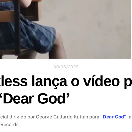
30/06/2026
less lança o vídeo p
 ‘Dear God’
ial dirigido por George Gallardo Kattah para
“Dear God”
, 
 Records.